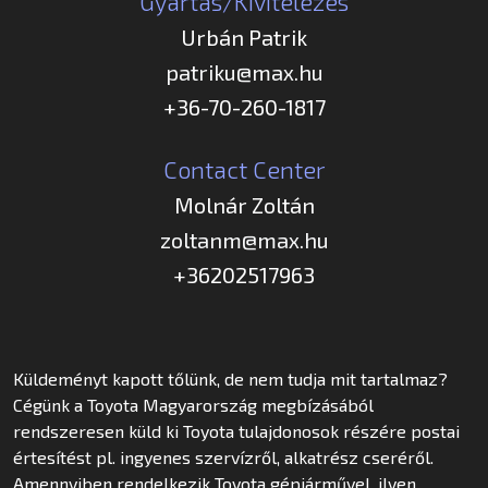
Gyártás/Kivitelezés
Urbán Patrik
patriku@max.hu
+36-70-260-1817
Contact Center
Molnár Zoltán
zoltanm@max.hu
+36202517963
Küldeményt kapott tőlünk, de nem tudja mit tartalmaz?
Cégünk a Toyota Magyarország megbízásából
rendszeresen küld ki Toyota tulajdonosok részére postai
értesítést pl. ingyenes szervízről, alkatrész cseréről.
Amennyiben rendelkezik Toyota gépjárművel, ilyen