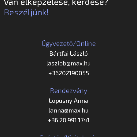
Van elképzelése, kérdése?
Beszéljünk!
Ügyvezető/Online
Bártfai László
laszlob@max.hu
+36202190055
Rendezvény
Lopusny Anna
lanna@max.hu
+36 20 991 1741