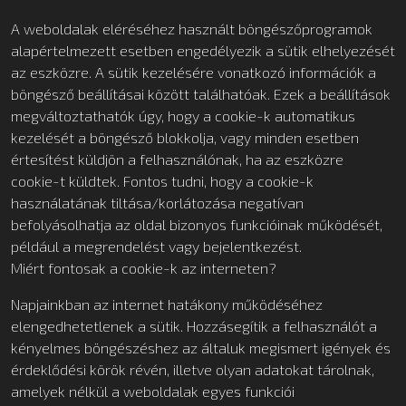
A weboldalak eléréséhez használt böngészőprogramok
alapértelmezett esetben engedélyezik a sütik elhelyezését
az eszközre. A sütik kezelésére vonatkozó információk a
böngésző beállításai között találhatóak. Ezek a beállítások
megváltoztathatók úgy, hogy a cookie-k automatikus
kezelését a böngésző blokkolja, vagy minden esetben
értesítést küldjön a felhasználónak, ha az eszközre
cookie-t küldtek. Fontos tudni, hogy a cookie-k
használatának tiltása/korlátozása negatívan
befolyásolhatja az oldal bizonyos funkcióinak működését,
például a megrendelést vagy bejelentkezést.
Miért fontosak a cookie-k az interneten?
Napjainkban az internet hatákony működéséhez
elengedhetetlenek a sütik. Hozzásegítik a felhasználót a
kényelmes böngészéshez az általuk megismert igények és
érdeklődési körök révén, illetve olyan adatokat tárolnak,
amelyek nélkül a weboldalak egyes funkciói