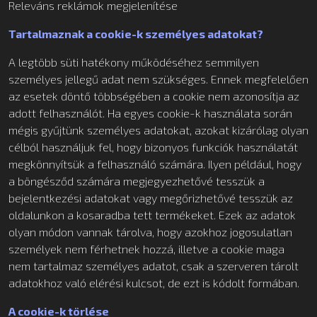
Releváns reklámok megjelenítése
Tartalmaznak a cookie-k személyes adatokat?
A legtöbb süti hatékony működéséhez semmilyen
személyes jellegű adat nem szükséges. Ennek megfelelően
az esetek döntő többségében a cookie nem azonosítja az
adott felhasználót. Ha egyes cookie-k használata során
mégis gyűjtünk személyes adatokat, azokat kizárólag olyan
célból használjuk fel, hogy bizonyos funkciók használatát
megkönnyítsük a felhasználó számára. Ilyen például, hogy
a böngésződ számára megjegyezhetővé tesszük a
bejelentkezési adatokat vagy megőrizhetővé tesszük az
oldalunkon a kosaradba tett termékeket. Ezek az adatok
olyan módon vannak tárolva, hogy azokhoz jogosulatlan
személyek nem férhetnek hozzá, illetve a cookie maga
nem tartalmaz személyes adatot, csak a szerveren tárolt
adatokhoz való elérési kulcsot, de ezt is kódolt formában.
A cookie-k törlése