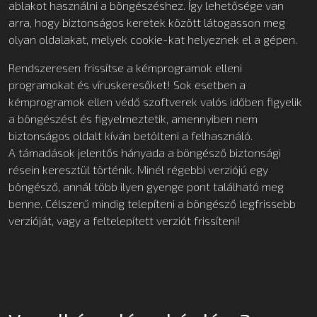
ablakot használni a böngészéshez. Így lehetősége van
arra, hogy biztonságos keretek között látogasson meg
olyan oldalakat, melyek cookie-kat helyeznek el a gépen.
Rendszeresen frissítse a kémprogramok elleni
programokat és víruskeresőket! Sok esetben a
kémprogramok ellen védő szoftverek valós időben figyelik
a böngészést és figyelmeztetik, amennyiben nem
biztonságos oldalt kíván betölteni a felhasználó.
A támadások jelentős hányada a böngésző biztonsági
résein keresztül történik. Minél régebbi verziójú egy
böngésző, annál több ilyen gyenge pont található meg
benne. Célszerű mindig telepíteni a böngésző legfrissebb
verzióját, vagy a feltelepített verziót frissíteni!