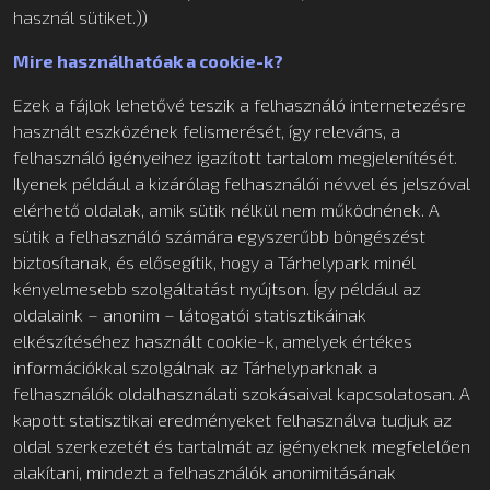
használ sütiket.))
Mire használhatóak a cookie-k?
Ezek a fájlok lehetővé teszik a felhasználó internetezésre
használt eszközének felismerését, így releváns, a
felhasználó igényeihez igazított tartalom megjelenítését.
Ilyenek például a kizárólag felhasználói névvel és jelszóval
elérhető oldalak, amik sütik nélkül nem működnének. A
sütik a felhasználó számára egyszerűbb böngészést
biztosítanak, és elősegítik, hogy a Tárhelypark minél
kényelmesebb szolgáltatást nyújtson. Így például az
oldalaink – anonim – látogatói statisztikáinak
elkészítéséhez használt cookie-k, amelyek értékes
információkkal szolgálnak az Tárhelyparknak a
felhasználók oldalhasználati szokásaival kapcsolatosan. A
kapott statisztikai eredményeket felhasználva tudjuk az
oldal szerkezetét és tartalmát az igényeknek megfelelően
alakítani, mindezt a felhasználók anonimitásának