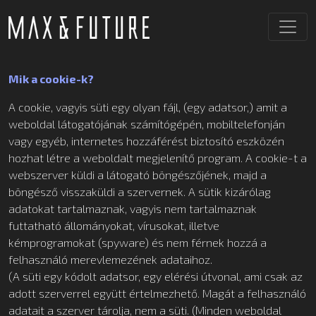
Mik a cookie-k?
A cookie, vagyis süti egy olyan fájl, (egy adatsor,) amit a
weboldal látogatójának számítógépén, mobiltelefonján
vagy egyéb, internetes hozzáférést biztosító eszközén
hozhat létre a weboldalt megjelenítő program. A cookie-t a
webszerver küldi a látogató böngészőjének, majd a
böngésző visszaküldi a szervernek. A sütik kizárólag
adatokat tartalmaznak, vagyis nem tartalmaznak
futtatható állományokat, vírusokat, illetve
kémprogramokat (spyware) és nem férnek hozzá a
felhasználó merevlemezének adataihoz.
(A süti egy kódolt adatsor, egy elérési útvonal, ami csak az
adott szerverrel együtt értelmezhető. Magát a felhasználó
adatait a szerver tárolja, nem a süti. (Minden weboldal