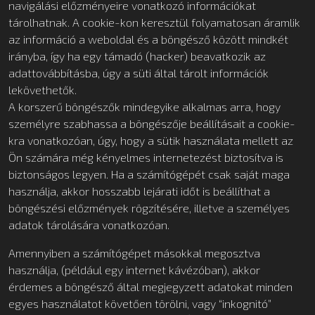
navigálási előzményeire vonatkozó információkat
tárolhatnak. A cookie-kon keresztül folyamatosan áramlik
az információ a weboldal és a böngésző között mindkét
irányba, így ha egy támadó (hacker) beavatkozik az
adattovábbításba, úgy a süti által tárolt információk
lekövethetők.
A korszerű böngészők mindegyike alkalmas arra, hogy
személyre szabhassa a böngészője beállításait a cookie-
kra vonatkozóan, úgy, hogy a sütik használata mellett az
Ön számára még kényelmes internetezést biztosítva is
biztonságos legyen. Ha a számítógépét csak saját maga
használja, akkor hosszabb lejárati időt is beállíthat a
böngészési előzmények rögzítésére, illetve a személyes
adatok tárolására vonatkozóan.
Amennyiben a számítógépet másokkal megosztva
használja, (például egy internet kávézóban), akkor
érdemes a böngésző által megjegyzett adatokat minden
egyes használatot követően törölni, vagy “inkognitó”