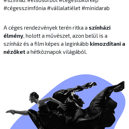
#cégesszimfónia #vállalatiélet #minidarab
A céges rendezvények terén ritka a
színházi
élmény
, holott a művészet, azon belül is a
színház és a film képes a leginkább
kimozdítani a
nézőket
a hétköznapok világából.