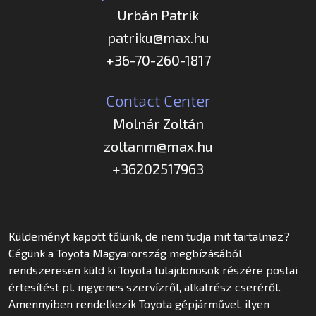
Urbán Patrik
patriku@max.hu
+36-70-260-1817
Contact Center
Molnár Zoltán
zoltanm@max.hu
+36202517963
Küldeményt kapott tőlünk, de nem tudja mit tartalmaz?
Cégünk a Toyota Magyarország megbízásából
rendszeresen küld ki Toyota tulajdonosok részére postai
értesítést pl. ingyenes szervízről, alkatrész cseréről.
Amennyiben rendelkezik Toyota gépjárművel, ilyen