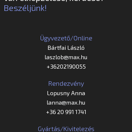
Beszéljünk!
Ügyvezető/Online
Bártfai László
laszlob@max.hu
+36202190055
Rendezvény
Lopusny Anna
lanna@max.hu
+36 20 991 1741
Gyártás/Kivitelezés