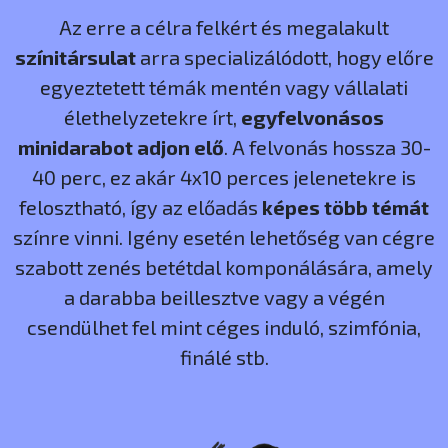
Az erre a célra felkért és megalakult
színitársulat
arra specializálódott, hogy előre
egyeztetett témák mentén vagy vállalati
élethelyzetekre írt,
egyfelvonásos
minidarabot adjon elő
. A felvonás hossza 30-
40 perc, ez akár 4x10 perces jelenetekre is
felosztható, így az előadás
képes több témát
színre vinni. Igény esetén lehetőség van cégre
szabott zenés betétdal komponálására, amely
a darabba beillesztve vagy a végén
csendülhet fel mint céges induló, szimfónia,
finálé stb.