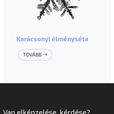
Karácsonyi élményséta
TOVÁBB
Van elképzelése, kérdése?