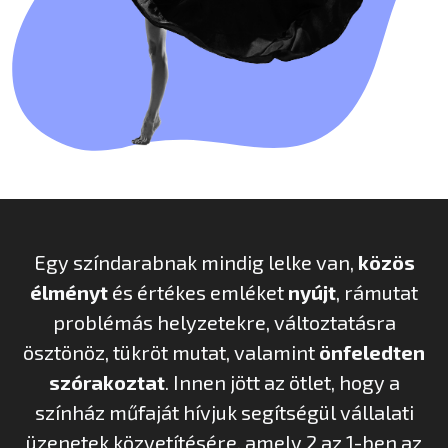
Egy színdarabnak mindig lelke van,
közös
élményt
és értékes emléket
nyújt
, rámutat
problémás helyzetekre, változtatásra
ösztönöz, tükröt mutat, valamint
önfeledten
szórakoztat
. Innen jött az ötlet, hogy a
színház műfaját hívjuk segítségül vállalati
üzenetek közvetítésére, amely 2 az 1-ben az