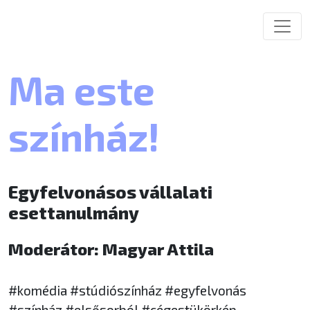
Ma este
színház!
Egyfelvonásos vállalati
esettanulmány
Moderátor: Magyar Attila
#komédia #stúdiószínház #egyfelvonás
#színház #elsősorból #cégestükörkép