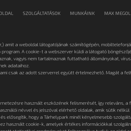
OLDAL
SZOLGÁLTATÁSOK
MUNKÁINK
MAX MEGOL
sor,) amit a weboldal látogatójának számítógépén, mobiltelefonj
 program. A cookie-t a webszerver küldi a látogató böngészőj
maznak, vagyis nem tartalmaznak futtatható állományokat, víru
nek adataihoz.
, ami csak az adott szerverrel együtt értelmezhető. Magát a felh
ternetezésre használt eszközének felismerését, így releváns, a 
használói névvel és jelszóval elérhető oldalak, amik sütik nélk
s elősegítik, hogy a Tárhelypark minél kényelmesebb szolgáltat
éhez használt cookie-k, amelyek értékes információkkal szolgál
kapott statisztikai eredményeket felhasználva tudjuk az oldal 