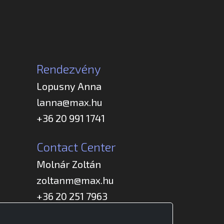
Rendezvény
Lopusny Anna
lanna@max.hu
+36 20 991 1741
Contact Center
Molnár Zoltán
zoltanm@max.hu
+36 20 251 7963