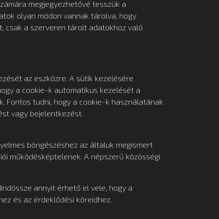
 számára megjegyezhetővé tesszük a
datok olyan módon vannak tárolva, hogy
, csak a szerveren tárolt adatokhoz való
zését az eszközre. A sütik kezelésére
 hogy a cookie-k automatikus kezelését a
k. Fontos tudni, hogy a cookie-k használatának
ést vagy bejelentkezést.
ényelmes böngészéshez az általuk megismert
kciói működésképtelenek. A népszerű közösségi
Mindössze annyit érhető el vele, hogy a
ez és az érdeklődési köreidhez.