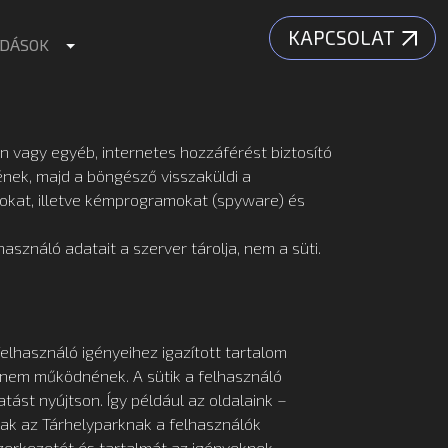
KAPCSOLAT
Toggle Dropdown
DÁSOK
án vagy egyéb, internetes hozzáférést biztosító
ének, majd a böngésző visszaküldi a
sokat, illetve kémprogramokat (spyware) és
asználó adatait a szerver tárolja, nem a süti.
felhasználó igényeihez igazított tartalom
ül nem működnének. A sütik a felhasználó
ást nyújtson. Így például az oldalaink –
nak az Tárhelyparknak a felhasználók
szerkezetét és tartalmát az igényeknek