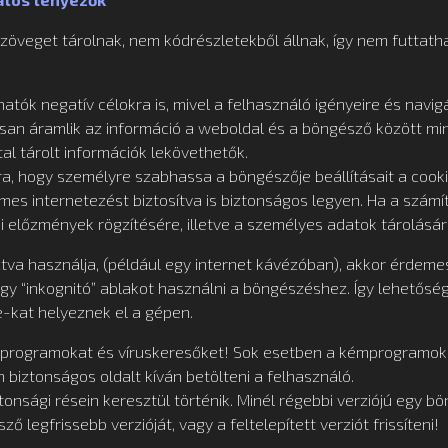
zöveget tárolnak, nem kódrészletekből állnak, így nem futtat
atók negatív célokra is, mivel a felhasználó igényeire és navi
san áramlik az információ a weboldal és a böngésző között min
al tárolt információk lekövethetők.
, hogy személyre szabhassa a böngészője beállításait a cooki
s internetezést biztosítva is biztonságos legyen. Ha a számí
ési előzmények rögzítésére, illetve a személyes adatok tárolás
a használja, (például egy internet kávézóban), akkor érdeme
gy “inkognitó” ablakot használni a böngészéshez. Így lehetősé
e-kat helyeznek el a gépen.
 programokat és víruskeresőket! Sok esetben a kémprogramok el
biztonságos oldalt kíván betölteni a felhasználó.
nsági résein keresztül történik. Minél régebbi verziójú egy bö
 legfrissebb verzióját, vagy a feltelepített verziót frissíteni!