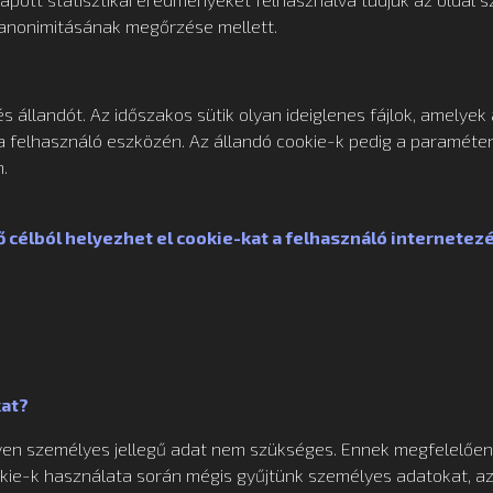
 anonimitásának megőrzése mellett.
és állandót. Az időszakos sütik olyan ideiglenes fájlok, amelyek
felhasználó eszközén. Az állandó cookie-k pedig a paraméter
.
ő célból helyezhet el cookie-kat a felhasználó internetez
kat?
en személyes jellegű adat nem szükséges. Ennek megfelelően
kie-k használata során mégis gyűjtünk személyes adatokat, azo