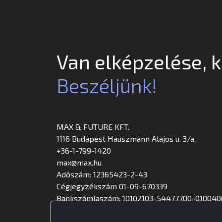
Van elképzelése, 
Beszéljünk!
MAX & FUTURE KFT.
1116 Budapest Hauszmann Alajos u. 3/a.
+36-1-799-1420
max@max.hu
Adószám: 12365423-2-43
Cégjegyzékszám 01-09-670339
Bankszámlaszám: 10102103-54477700-010040
FACEBOOK
INSTAGRAM
LINKEDIN
YOUTU