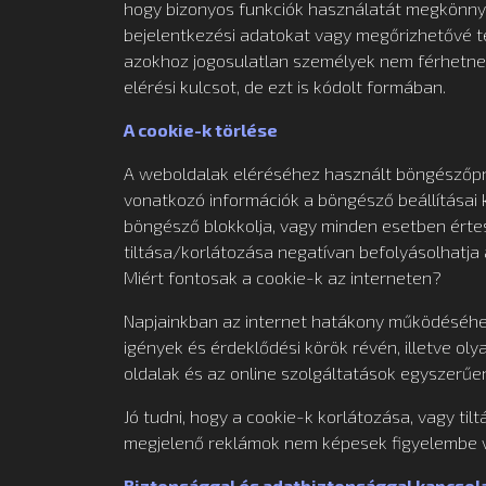
hogy bizonyos funkciók használatát megkönny
bejelentkezési adatokat vagy megőrizhetővé t
azokhoz jogosulatlan személyek nem férhetnek
elérési kulcsot, de ezt is kódolt formában.
A cookie-k törlése
A weboldalak eléréséhez használt böngészőpro
vonatkozó információk a böngésző beállításai 
böngésző blokkolja, vagy minden esetben értes
tiltása/korlátozása negatívan befolyásolhatja
Miért fontosak a cookie-k az interneten?
Napjainkban az internet hatákony működéséhez
igények és érdeklődési körök révén, illetve o
oldalak és az online szolgáltatások egyszerűe
Jó tudni, hogy a cookie-k korlátozása, vagy ti
megjelenő reklámok nem képesek figyelembe ve
Biztonsággal és adatbiztonsággal kapcsol