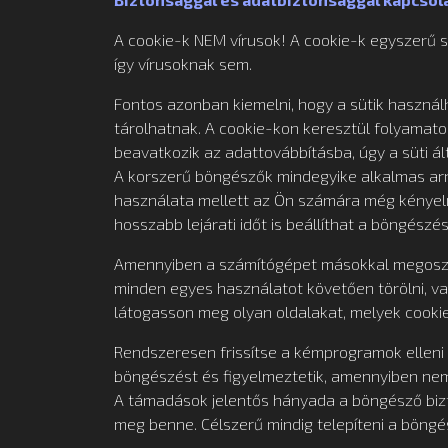
A cookie-k NEM vírusok! A cookie-k egyszerű s
így vírusoknak sem.
Fontos azonban kiemelni, hogy a sütik használh
tárolhatnak. A cookie-kon keresztül folyamato
beavatkozik az adattovábbításba, úgy a süti ált
A korszerű böngészők mindegyike alkalmas arra
használata mellett az Ön számára még kényelme
hosszabb lejárati időt is beállíthat a böngész
Amennyiben a számítógépet másokkal megosztv
minden egyes használatot követően törölni, va
látogasson meg olyan oldalakat, melyek cooki
Rendszeresen frissítse a kémprogramok elleni
böngészést és figyelmeztetik, amennyiben nem 
A támadások jelentős hányada a böngésző bizto
meg benne. Célszerű mindig telepíteni a böngésző