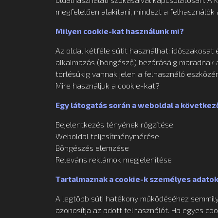
megfelelően alakítani, mindezt a felhasználók
Milyen cookie-kat használunk mi?
Az oldal kétféle sütit használhat: időszakosat 
alkalmazás (böngésző) bezárásáig maradnak a 
törlésükig vannak jelen a felhasználó eszközén
Mire használjuk a cookie-kat?
Egy látogatás során a weboldal a következ
Bejelentkezés tényének rögzítése
Weboldal teljesítménymérése
Böngészés elemzése
Releváns reklámok megjelenítése
Tartalmaznak a cookie-k személyes adato
A legtöbb süti hatékony működéséhez semmily
azonosítja az adott felhasználót. Ha egyes coo