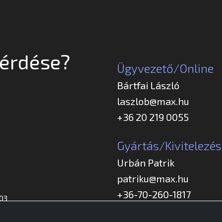
kérdése?
Ügyvezető/Online
Bártfai László
laszlob@max.hu
+36 20 219 0055
Gyártás/Kivitelezés
Urbán Patrik
patriku@max.hu
+36-70-260-1817
03
BE