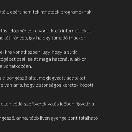
hatók, ezért nem tekinthetőek programoknak,
gálási előzményeire vonatkozó információkat
dkét irányba, így ha egy támadó (hacker)
e-kra vonatkozóan, úgy, hogy a sütik
tógépét csak saját maga használja, akkor
ára vonatkozóan.
s a böngésző által megjegyzett adatokat
ge van arra, hogy biztonságos keretek között
len védő szoftverek valós időben figyelik a
ngésző, annál több ilyen gyenge pont található