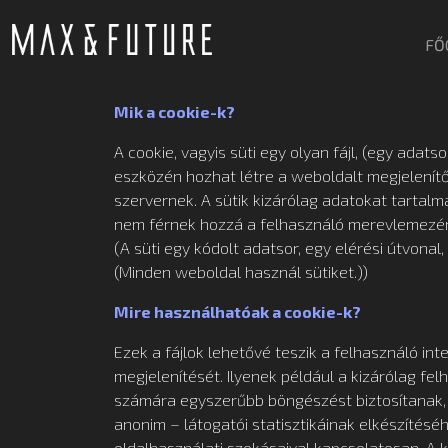
FŐ
Mik a cookie-k?
A cookie, vagyis süti egy olyan fájl, (egy adat
eszközén hozhat létre a weboldalt megjelenítő
szervernek. A sütik kizárólag adatokat tartal
nem férnek hozzá a felhasználó merevlemezé
(A süti egy kódolt adatsor, egy elérési útvonal
(Minden weboldal használ sütiket.))
Mire használhatóak a cookie-k?
Ezek a fájlok lehetővé teszik a felhasználó in
megjelenítését. Ilyenek például a kizárólag fel
számára egyszerűbb böngészést biztosítanak, é
anonim – látogatói statisztikáinak elkészítés
oldalhasználati szokásaival kapcsolatosan. A 