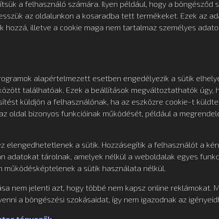
ítsük a felhasználó számára. Ilyen például, hogy a böngésződ
esszük az oldalunkon a kosaradba tett termékeket. Ezek az a
 hozzá, illetve a cookie maga nem tartalmaz személyes adatot
gramok alapértelmezett esetben engedélyezik a sütik elhelye
között találhatóak. Ezek a beállítások megváltoztathatók úgy,
ítést küldjön a felhasználónak, ha az eszközre cookie-t küldte
 az oldal bizonyos funkcióinak működését, például a megrendel
 elengedhetetlenek a sütik. Hozzásegítik a felhasználót a k
lyan adatokat tárolnak, amelyek nélkül a weboldalak egyes fun
n működésképtelenek a sütik használata nélkül.
ltása nem jelenti azt, hogy többé nem kapsz online reklámokat. 
nni a böngészési szokásaidat, így nem igazodnak az igényeidh
atos tényezők