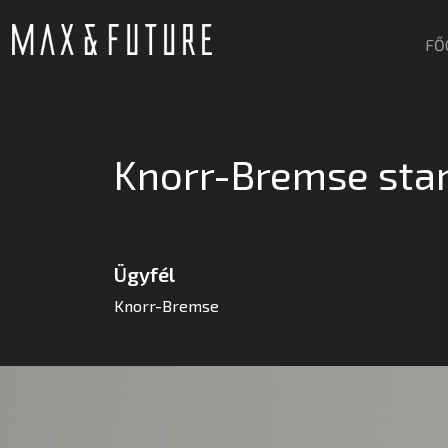
FŐ
Knorr-Bremse stan
Ügyfél
Knorr-Bremse