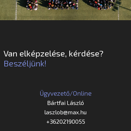
Van elképzelése, kérdése?
Beszéljünk!
Ügyvezető/Online
Bártfai László
laszlob@max.hu
+36202190055