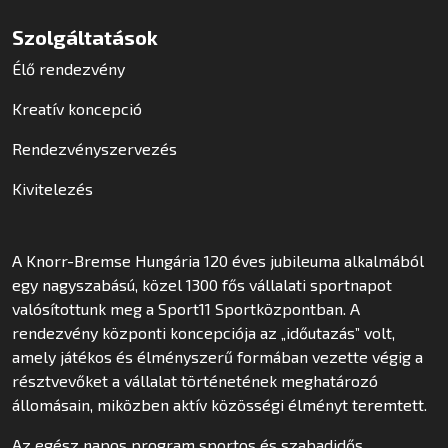
Szolgáltatások
Élő rendezvény
Kreatív koncepció
Rendezvényszervezés
Kivitelezés
A Knorr-Bremse Hungária 120 éves jubileuma alkalmából
egy nagyszabású, közel 1300 fős vállalati sportnapot
valósítottunk meg a Sport11 Sportközpontban. A
rendezvény központi koncepciója az „időutazás” volt,
amely játékos és élményszerű formában vezette végig a
résztvevőket a vállalat történetének meghatározó
állomásain, miközben aktív közösségi élményt teremtett.
Az egész napos program sportos és szabadidős