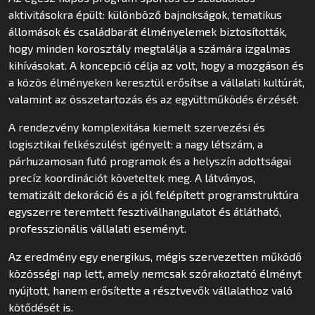
aktivitásokra épült: különböző bajnokságok, tematikus
állomások és családbarát élményelemek biztosították,
hogy minden korosztály megtalálja a számára izgalmas
kihívásokat. A koncepció célja az volt, hogy a mozgáson és
a közös élményeken keresztül erősítse a vállalati kultúrát,
valamint az összetartozás és az együttműködés érzését.
A rendezvény komplexitása kiemelt szervezési és
logisztikai felkészülést igényelt: a nagy létszám, a
párhuzamosan futó programok és a helyszín adottságai
precíz koordinációt követeltek meg. A látványos,
tematizált dekoráció és a jól felépített programstruktúra
egyszerre teremtett fesztiválhangulatot és átlátható,
professzionális vállalati eseményt.
Az eredmény egy energikus, mégis szervezetten működő
közösségi nap lett, amely nemcsak szórakoztató élményt
nyújtott, hanem erősítette a résztvevők vállalathoz való
kötődését is.