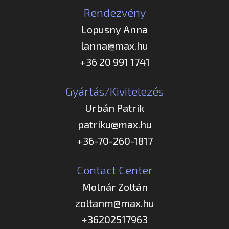
Rendezvény
Lopusny Anna
lanna@max.hu
+36 20 991 1741
Gyártás/Kivitelezés
Urbán Patrik
patriku@max.hu
+36-70-260-1817
Contact Center
Molnár Zoltán
zoltanm@max.hu
+36202517963