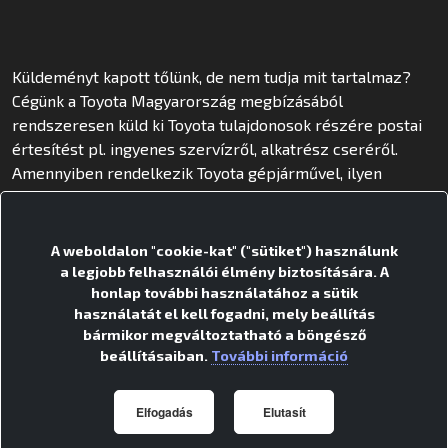
Küldeményt kapott tőlünk, de nem tudja mit tartalmaz?
Cégünk a Toyota Magyarország megbízásából
rendszeresen küld ki Toyota tulajdonosok részére postai
értesítést pl. ingyenes szervízről, alkatrész cseréről.
Amennyiben rendelkezik Toyota gépjárművel, ilyen
küldeményt kapott tőlünk.
MAX & FUTURE KFT.
A weboldalon "cookie-kat" ("sütiket") használunk
1116 Budapest Hauszmann Alajos u. 3/a.
a legjobb felhasználói élmény biztosítására. A
+36-1-799-1420
honlap további használatához a sütik
max@max.hu
használatát el kell fogadni, mely beállítás
Adószám: 12365423-2-43
bármikor megváltoztatható a böngésző
Cégjegyzékszám 01-09-670339
beállításaiban.
További információ
Bankszámlaszám: 10102103-54477700-01004003
Elfogadás
Elutasít
FACEBOOK
INSTAGRAM
LINKEDIN
YOUTUBE